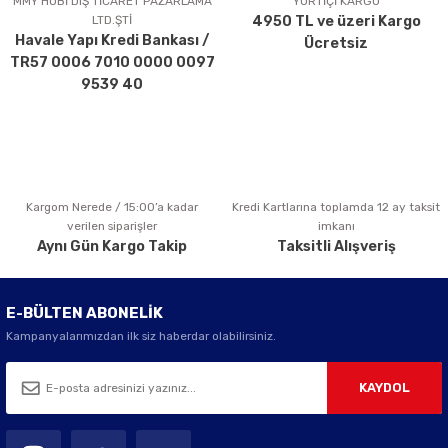
MMY HOBİ DIŞ TİCARET PAZARLAMA
YURTİÇİ KARGO
LTD.ŞTİ
4950 TL ve üzeri Kargo
Ürün bilgilerinde hatalar bulunuyor.
Havale Yapı Kredi Bankası /
Ücretsiz
Ürün fiyatı diğer sitelerden daha pahalı.
TR57 0006 7010 0000 0097
Bu ürüne benzer farklı alternatifler olmalı.
9539 40
Kargom Nerede / 15:00’a kadar
Kredi Kartlarına toplamda 12 ay taksit
Gönder
verilen siparişler
imkanı
Aynı Gün Kargo Takip
Taksitli Alışveriş
E-BÜLTEN ABONELİK
Kampanyalarımızdan ilk siz haberdar olabilirsiniz.
KAYDOL