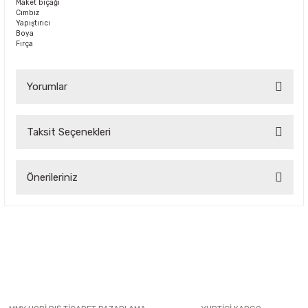
Maket bıçağı
Cımbız
Yapıştırıcı
Boya
Fırça
Yorumlar
Taksit Seçenekleri
Bu ürüne ilk yorumu siz yapın!
Önerileriniz
Yorum Yaz
Bu ürünün fiyat bilgisi, resim, ürün açıklamalarında ve diğer
konularda yetersiz gördüğünüz noktaları öneri formunu
kullanarak tarafımıza iletebilirsiniz.
Görüş ve önerileriniz için teşekkür ederiz.
Ürün resmi kalitesiz, bozuk veya görüntülenemiyor.
Ürün açıklamasında eksik bilgiler bulunuyor.