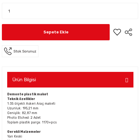
Sepete Ekle
Stok Sorunuz
Ürün Bilgisi
Demonte plastik maket
Teknik özellikler
1:35 ölçekli Askeri Araç maketi
Uzunluk: 195,21 mm
Genişlik: 82,87 mm
Photo Etched: 2 Adet
Toplam plastik parça: 1170+pcs
Gerekli Malzemeler
Yan Keski