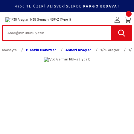
4950 TL ÜZERİ ALIŞVERİŞLERDE
KARGO BEDAVA!
Anasayfa
Plastik Maketler
Askeri Araçlar
1/35 Araçlar
1/3