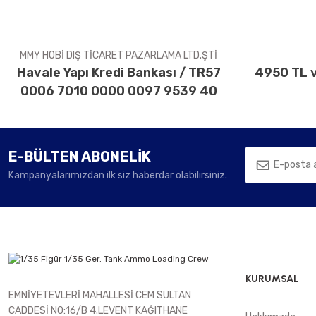
Ürün fiyatı diğer sitelerden daha pahalı.
Bu ürüne benzer farklı alternatifler olmalı.
MMY HOBİ DIŞ TİCARET PAZARLAMA LTD.ŞTİ
Havale Yapı Kredi Bankası / TR57
4950 TL v
0006 7010 0000 0097 9539 40
E-BÜLTEN ABONELİK
Kampanyalarımızdan ilk siz haberdar olabilirsiniz.
KURUMSAL
EMNİYETEVLERİ MAHALLESİ CEM SULTAN
CADDESİ NO:16/B 4.LEVENT KAĞITHANE