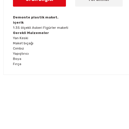
Demonte plastik maket.
içerik
1:35 ölçekli Askeri Figürler maketi
Gerekli Malzemeler
Yan Keski
Maket bıçağı
Cımbız
Yapıştırıcı
Boya
Fırça
Bu ürünün fiyat bilgisi, resim, ürün açıklamalarında ve diğer konul
Görüş ve önerileriniz için teşekkür ederiz.
Ürün resmi kalitesiz, bozuk veya görüntülenemiyor.
Ürün açıklamasında eksik bilgiler bulunuyor.
Ürün bilgilerinde hatalar bulunuyor.