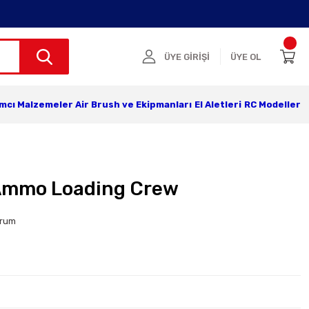
ÜYE GİRİŞİ
ÜYE OL
ımcı Malzemeler
Air Brush ve Ekipmanları
El Aletleri
RC Modeller
 Ammo Loading Crew
orum