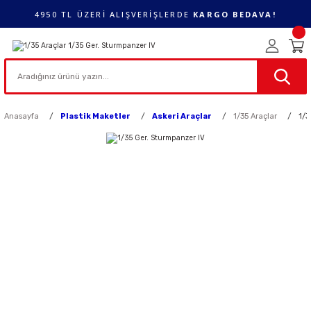
4950 TL ÜZERİ ALIŞVERİŞLERDE
KARGO BEDAVA!
Anasayfa
Plastik Maketler
Askeri Araçlar
1/35 Araçlar
1/3