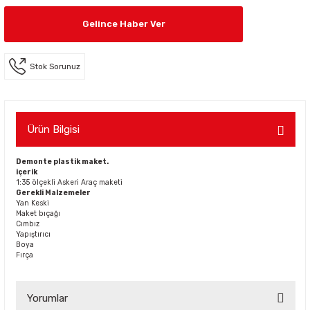
Gelince Haber Ver
Stok Sorunuz
Ürün Bilgisi
Demonte plastik maket.
içerik
1:35 ölçekli Askeri Araç maketi
Gerekli Malzemeler
Yan Keski
Maket bıçağı
Cımbız
Yapıştırıcı
Boya
Fırça
Yorumlar