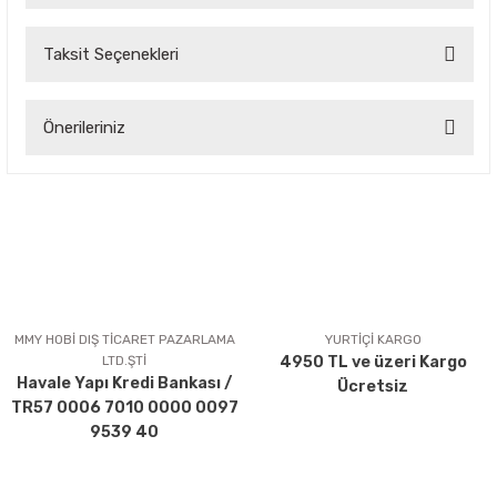
Taksit Seçenekleri
Bu ürüne ilk yorumu siz yapın!
Önerileriniz
Yorum Yaz
Bu ürünün fiyat bilgisi, resim, ürün açıklamalarında ve diğer
konularda yetersiz gördüğünüz noktaları öneri formunu
kullanarak tarafımıza iletebilirsiniz.
Görüş ve önerileriniz için teşekkür ederiz.
Ürün resmi kalitesiz, bozuk veya görüntülenemiyor.
Ürün açıklamasında eksik bilgiler bulunuyor.
MMY HOBİ DIŞ TİCARET PAZARLAMA
YURTİÇİ KARGO
LTD.ŞTİ
4950 TL ve üzeri Kargo
Ürün bilgilerinde hatalar bulunuyor.
Havale Yapı Kredi Bankası /
Ücretsiz
Ürün fiyatı diğer sitelerden daha pahalı.
TR57 0006 7010 0000 0097
Bu ürüne benzer farklı alternatifler olmalı.
9539 40