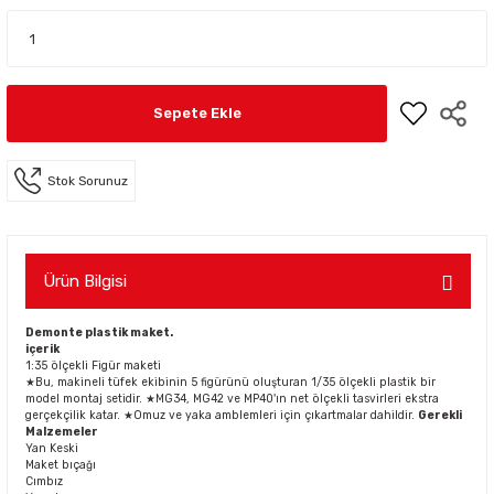
Sepete Ekle
Stok Sorunuz
Ürün Bilgisi
Demonte plastik maket.
içerik
1:35 ölçekli Figür maketi
★Bu, makineli tüfek ekibinin 5 figürünü oluşturan 1/35 ölçekli plastik bir
model montaj setidir. ★MG34, MG42 ve MP40'ın net ölçekli tasvirleri ekstra
gerçekçilik katar. ★Omuz ve yaka amblemleri için çıkartmalar dahildir.
Gerekli
Malzemeler
Yan Keski
Maket bıçağı
Cımbız