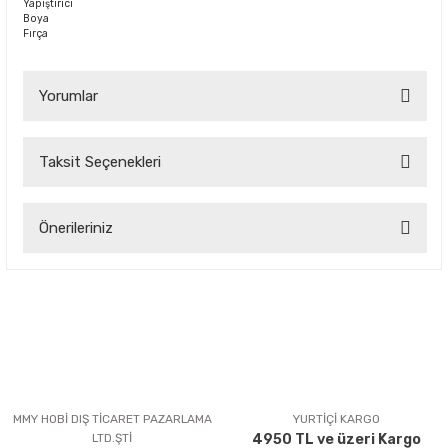
Yapıştırıcı
Boya
Fırça
Yorumlar
Taksit Seçenekleri
Bu ürüne ilk yorumu siz yapın!
Önerileriniz
Yorum Yaz
Bu ürünün fiyat bilgisi, resim, ürün açıklamalarında ve diğer
konularda yetersiz gördüğünüz noktaları öneri formunu
kullanarak tarafımıza iletebilirsiniz.
Görüş ve önerileriniz için teşekkür ederiz.
Ürün resmi kalitesiz, bozuk veya görüntülenemiyor.
Ürün açıklamasında eksik bilgiler bulunuyor.
MMY HOBİ DIŞ TİCARET PAZARLAMA
YURTİÇİ KARGO
LTD.ŞTİ
4950 TL ve üzeri Kargo
Ürün bilgilerinde hatalar bulunuyor.