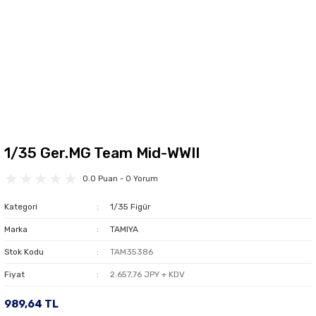
1/35 Ger.MG Team Mid-WWII
0.0 Puan - 0 Yorum
Kategori
1/35 Figür
Marka
TAMIYA
Stok Kodu
TAM35386
Fiyat
2.657,76 JPY + KDV
989,64 TL