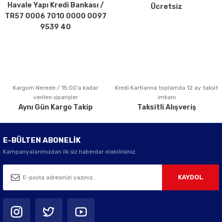
Havale Yapı Kredi Bankası /
Ücretsiz
Ürün fiyatı diğer sitelerden daha pahalı.
TR57 0006 7010 0000 0097
Bu ürüne benzer farklı alternatifler olmalı.
9539 40
Kargom Nerede / 15:00’a kadar
Kredi Kartlarına toplamda 12 ay taksit
Gönder
verilen siparişler
imkanı
Aynı Gün Kargo Takip
Taksitli Alışveriş
E-BÜLTEN ABONELİK
Kampanyalarımızdan ilk siz haberdar olabilirsiniz.
KAYDOL