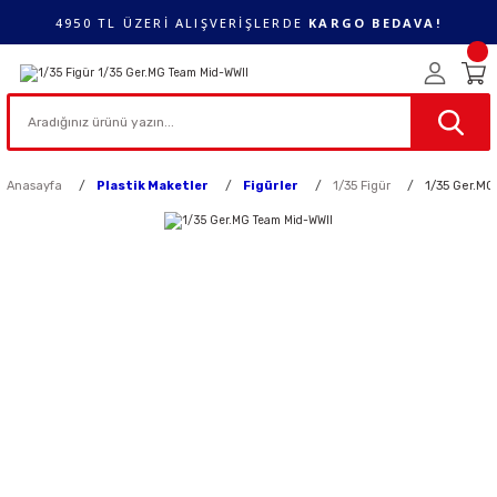
4950 TL ÜZERİ ALIŞVERİŞLERDE
KARGO BEDAVA!
Anasayfa
Plastik Maketler
Figürler
1/35 Figür
1/35 Ger.M