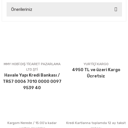
Önerileriniz
Yorum Yaz
Bu ürünün fiyat bilgisi, resim, ürün açıklamalarında ve diğer
konularda yetersiz gördüğünüz noktaları öneri formunu
kullanarak tarafımıza iletebilirsiniz.
Görüş ve önerileriniz için teşekkür ederiz.
Ürün resmi kalitesiz, bozuk veya görüntülenemiyor.
Ürün açıklamasında eksik bilgiler bulunuyor.
MMY HOBİ DIŞ TİCARET PAZARLAMA
YURTİÇİ KARGO
LTD.ŞTİ
4950 TL ve üzeri Kargo
Ürün bilgilerinde hatalar bulunuyor.
Havale Yapı Kredi Bankası /
Ücretsiz
Ürün fiyatı diğer sitelerden daha pahalı.
TR57 0006 7010 0000 0097
Bu ürüne benzer farklı alternatifler olmalı.
9539 40
Kargom Nerede / 15:00’a kadar
Kredi Kartlarına toplamda 12 ay taksit
Gönder