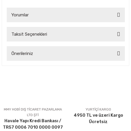
Yorumlar
Taksit Seçenekleri
Bu ürüne ilk yorumu siz yapın!
Önerileriniz
Yorum Yaz
Bu ürünün fiyat bilgisi, resim, ürün açıklamalarında ve diğer
konularda yetersiz gördüğünüz noktaları öneri formunu
kullanarak tarafımıza iletebilirsiniz.
Görüş ve önerileriniz için teşekkür ederiz.
Ürün resmi kalitesiz, bozuk veya görüntülenemiyor.
Ürün açıklamasında eksik bilgiler bulunuyor.
MMY HOBİ DIŞ TİCARET PAZARLAMA
YURTİÇİ KARGO
LTD.ŞTİ
4950 TL ve üzeri Kargo
Ürün bilgilerinde hatalar bulunuyor.
Havale Yapı Kredi Bankası /
Ücretsiz
Ürün fiyatı diğer sitelerden daha pahalı.
TR57 0006 7010 0000 0097