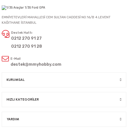
EMNİYETEVLERİ MAHALLESİ CEM SULTAN CADDESİ NO:16/B 4.LEVENT
KAĞITHANE İSTANBUL
Destek Hattı
0212 270 91 27
0212 270 91 28
E-Mail
destek@mmyhobby.com
KURUMSAL
HIZLI KATEGORİLER
YARDIM