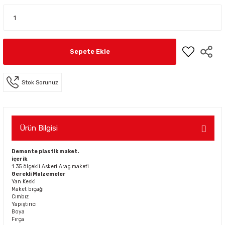
Sepete Ekle
Stok Sorunuz
Ürün Bilgisi
Demonte plastik maket.
içerik
1:35 ölçekli Askeri Araç maketi
Gerekli Malzemeler
Yan Keski
Maket bıçağı
Cımbız
Yapıştırıcı
Boya
Fırça