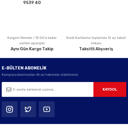
Bu ürüne benzer farklı alternatifler olmalı.
9539 40
Kargom Nerede / 15:00’a kadar
Kredi Kartlarına toplamda 12 ay taksit
Gönder
verilen siparişler
imkanı
Aynı Gün Kargo Takip
Taksitli Alışveriş
E-BÜLTEN ABONELİK
Kampanyalarımızdan ilk siz haberdar olabilirsiniz.
KAYDOL