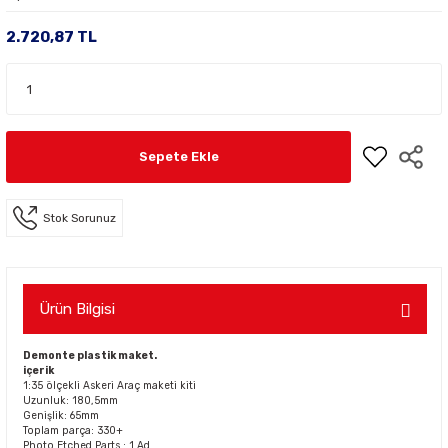
2.720,87 TL
Sepete Ekle
Stok Sorunuz
Ürün Bilgisi
Demonte plastik maket.
içerik
1:35 ölçekli Askeri Araç maketi kiti
Uzunluk: 180,5mm
Genişlik: 65mm
Toplam parça: 330+
Photo Etched Parts : 1 Ad.