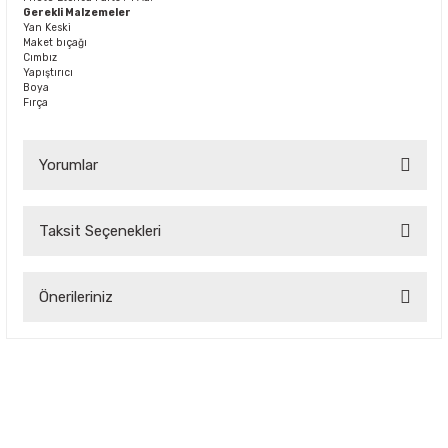
Gerekli Malzemeler
Yan Keski
Maket bıçağı
Cımbız
Yapıştırıcı
Boya
Fırça
Yorumlar
Taksit Seçenekleri
Bu ürüne ilk yorumu siz yapın!
Önerileriniz
Yorum Yaz
Bu ürünün fiyat bilgisi, resim, ürün açıklamalarında ve diğer
konularda yetersiz gördüğünüz noktaları öneri formunu
kullanarak tarafımıza iletebilirsiniz.
Görüş ve önerileriniz için teşekkür ederiz.