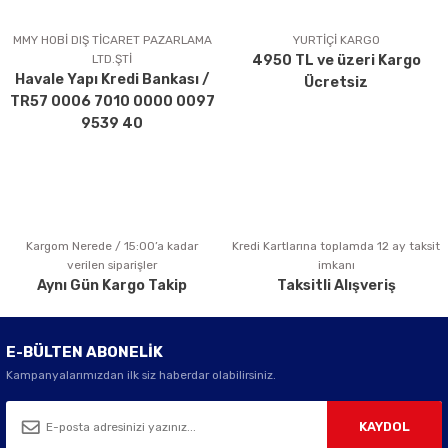
Ürün resmi kalitesiz, bozuk veya görüntülenemiyor.
Ürün açıklamasında eksik bilgiler bulunuyor.
MMY HOBİ DIŞ TİCARET PAZARLAMA
YURTİÇİ KARGO
LTD.ŞTİ
4950 TL ve üzeri Kargo
Ürün bilgilerinde hatalar bulunuyor.
Havale Yapı Kredi Bankası /
Ücretsiz
Ürün fiyatı diğer sitelerden daha pahalı.
TR57 0006 7010 0000 0097
Bu ürüne benzer farklı alternatifler olmalı.
9539 40
Kargom Nerede / 15:00’a kadar
Kredi Kartlarına toplamda 12 ay taksit
Gönder
verilen siparişler
imkanı
Aynı Gün Kargo Takip
Taksitli Alışveriş
E-BÜLTEN ABONELİK
Kampanyalarımızdan ilk siz haberdar olabilirsiniz.
KAYDOL