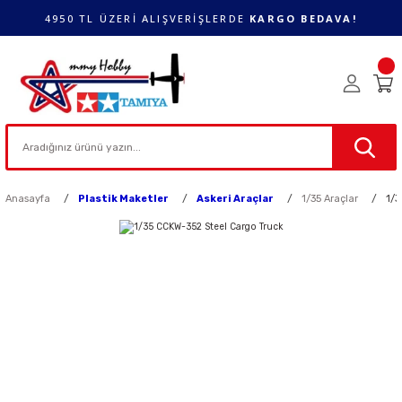
4950 TL ÜZERİ ALIŞVERİŞLERDE
KARGO BEDAVA!
Anasayfa
Plastik Maketler
Askeri Araçlar
1/35 Araçlar
1/3