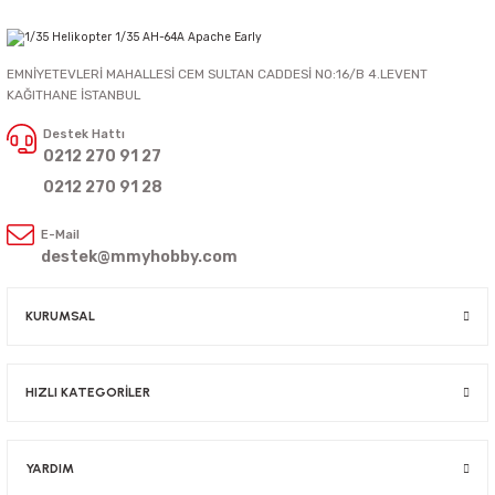
EMNİYETEVLERİ MAHALLESİ CEM SULTAN CADDESİ NO:16/B 4.LEVENT
KAĞITHANE İSTANBUL
Destek Hattı
0212 270 91 27
0212 270 91 28
E-Mail
destek@mmyhobby.com
KURUMSAL
HIZLI KATEGORİLER
YARDIM