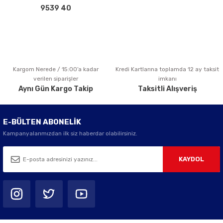
Bu ürüne benzer farklı alternatifler olmalı.
9539 40
Kargom Nerede / 15:00’a kadar
Kredi Kartlarına toplamda 12 ay taksit
Gönder
verilen siparişler
imkanı
Aynı Gün Kargo Takip
Taksitli Alışveriş
E-BÜLTEN ABONELİK
Kampanyalarımızdan ilk siz haberdar olabilirsiniz.
KAYDOL