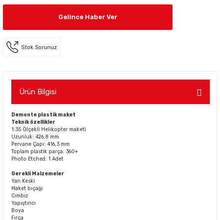
Gelince Haber Ver
Stok Sorunuz
Ürün Bilgisi
Demonte plastik maket
Teknik özellikler
1:35 Ölçekli Helikopter maketi
Uzunluk: 426,8 mm
Pervane Çapı: 416,3 mm
Toplam plastik parça: 360+
Photo Etched: 1 Adet
Gerekli Malzemeler
Yan Keski
Maket bıçağı
Cımbız
Yapıştırıcı
Boya
Fırça