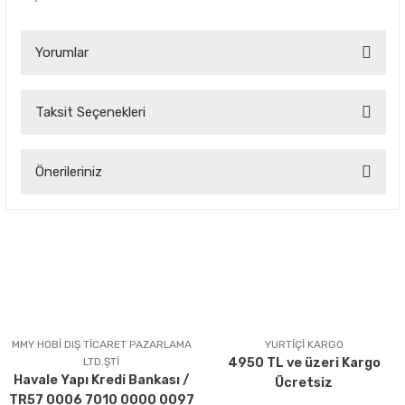
Yorumlar
Taksit Seçenekleri
Bu ürüne ilk yorumu siz yapın!
Önerileriniz
Yorum Yaz
Bu ürünün fiyat bilgisi, resim, ürün açıklamalarında ve diğer
konularda yetersiz gördüğünüz noktaları öneri formunu
kullanarak tarafımıza iletebilirsiniz.
Görüş ve önerileriniz için teşekkür ederiz.
Ürün resmi kalitesiz, bozuk veya görüntülenemiyor.
Ürün açıklamasında eksik bilgiler bulunuyor.
MMY HOBİ DIŞ TİCARET PAZARLAMA
YURTİÇİ KARGO
LTD.ŞTİ
4950 TL ve üzeri Kargo
Ürün bilgilerinde hatalar bulunuyor.
Havale Yapı Kredi Bankası /
Ücretsiz
Ürün fiyatı diğer sitelerden daha pahalı.
TR57 0006 7010 0000 0097