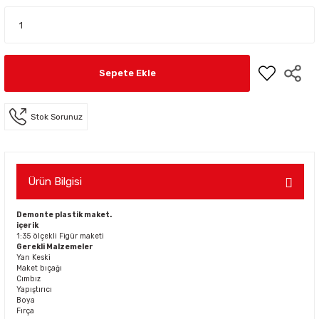
Sepete Ekle
Stok Sorunuz
Ürün Bilgisi
Demonte plastik maket.
içerik
1:35 ölçekli Figür maketi
Gerekli Malzemeler
Yan Keski
Maket bıçağı
Cımbız
Yapıştırıcı
Boya
Fırça