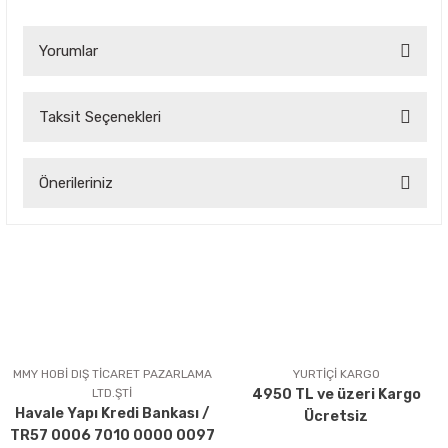
Yorumlar
Taksit Seçenekleri
Bu ürüne ilk yorumu siz yapın!
Önerileriniz
Yorum Yaz
Bu ürünün fiyat bilgisi, resim, ürün açıklamalarında ve diğer
konularda yetersiz gördüğünüz noktaları öneri formunu
kullanarak tarafımıza iletebilirsiniz.
Görüş ve önerileriniz için teşekkür ederiz.
Ürün resmi kalitesiz, bozuk veya görüntülenemiyor.
Ürün açıklamasında eksik bilgiler bulunuyor.
MMY HOBİ DIŞ TİCARET PAZARLAMA
YURTİÇİ KARGO
LTD.ŞTİ
4950 TL ve üzeri Kargo
Ürün bilgilerinde hatalar bulunuyor.
Havale Yapı Kredi Bankası /
Ücretsiz
Ürün fiyatı diğer sitelerden daha pahalı.
TR57 0006 7010 0000 0097