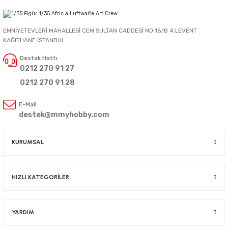
EMNİYETEVLERİ MAHALLESİ CEM SULTAN CADDESİ NO:16/B 4.LEVENT
KAĞITHANE İSTANBUL
Destek Hattı
0212 270 91 27
0212 270 91 28
E-Mail
destek@mmyhobby.com
KURUMSAL
HIZLI KATEGORİLER
YARDIM