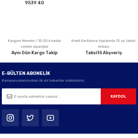
Bu ürüne benzer farklı alternatifler olmalı.
9539 40
Kargom Nerede / 15:00’a kadar
Kredi Kartlarına toplamda 12 ay taksit
Gönder
verilen siparişler
imkanı
Aynı Gün Kargo Takip
Taksitli Alışveriş
E-BÜLTEN ABONELİK
Kampanyalarımızdan ilk siz haberdar olabilirsiniz.
KAYDOL