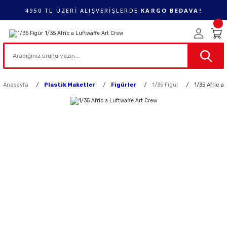
4950 TL ÜZERİ ALIŞVERİŞLERDE
KARGO BEDAVA!
Anasayfa
Plastik Maketler
Figürler
1/35 Figür
1/35 Afric a