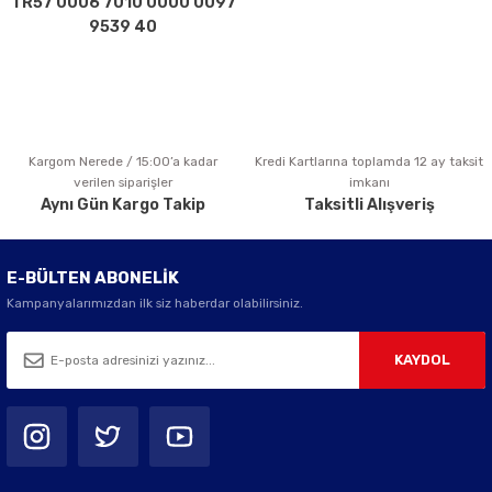
TR57 0006 7010 0000 0097
Bu ürüne benzer farklı alternatifler olmalı.
9539 40
Kargom Nerede / 15:00’a kadar
Kredi Kartlarına toplamda 12 ay taksit
Gönder
verilen siparişler
imkanı
Aynı Gün Kargo Takip
Taksitli Alışveriş
E-BÜLTEN ABONELİK
Kampanyalarımızdan ilk siz haberdar olabilirsiniz.
KAYDOL