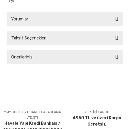
Fırça
Yorumlar
Taksit Seçenekleri
Bu ürüne ilk yorumu siz yapın!
Önerileriniz
Yorum Yaz
Bu ürünün fiyat bilgisi, resim, ürün açıklamalarında ve diğer
konularda yetersiz gördüğünüz noktaları öneri formunu
kullanarak tarafımıza iletebilirsiniz.
Görüş ve önerileriniz için teşekkür ederiz.
Ürün resmi kalitesiz, bozuk veya görüntülenemiyor.
Ürün açıklamasında eksik bilgiler bulunuyor.
MMY HOBİ DIŞ TİCARET PAZARLAMA
YURTİÇİ KARGO
LTD.ŞTİ
4950 TL ve üzeri Kargo
Ürün bilgilerinde hatalar bulunuyor.
Havale Yapı Kredi Bankası /
Ücretsiz
Ürün fiyatı diğer sitelerden daha pahalı.