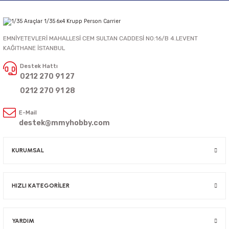
EMNİYETEVLERİ MAHALLESİ CEM SULTAN CADDESİ NO:16/B 4.LEVENT
KAĞITHANE İSTANBUL
Destek Hattı
0212 270 91 27
0212 270 91 28
E-Mail
destek@mmyhobby.com
KURUMSAL
HIZLI KATEGORİLER
YARDIM