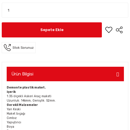
Sepete Ekle
Stok Sorunuz
Ürün Bilgisi
Demonte plastik maket.
içerik
1:35 ölçekli Askeri Araç maketi
Uzunluk: 146mm, Genişlik: 52mm.
Gerekli Malzemeler
Yan Keski
Maket bıçağı
Cımbız
Yapıştırıcı
Boya