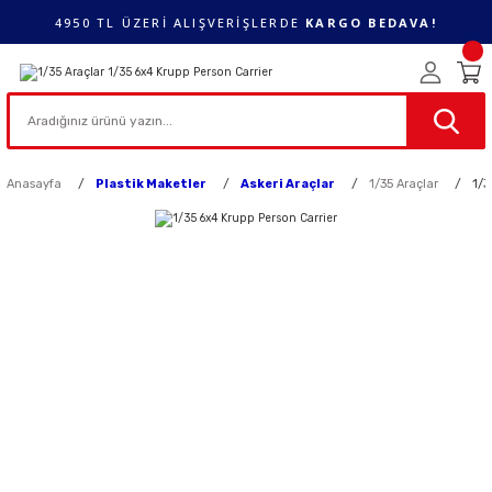
4950 TL ÜZERİ ALIŞVERİŞLERDE
KARGO BEDAVA!
Anasayfa
Plastik Maketler
Askeri Araçlar
1/35 Araçlar
1/3