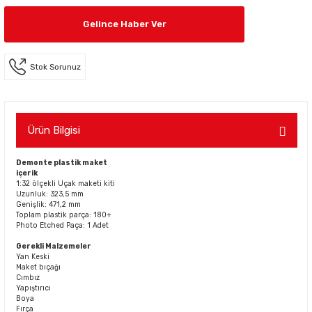
Gelince Haber Ver
Stok Sorunuz
Ürün Bilgisi
Demonte plastik maket
içerik
1:32 ölçekli Uçak maketi kiti
Uzunluk: 323,5 mm
Genişlik: 471,2 mm
Toplam plastik parça: 180+
Photo Etched Paça: 1 Adet
Gerekli Malzemeler
Yan Keski
Maket bıçağı
Cımbız
Yapıştırıcı
Boya
Fırça