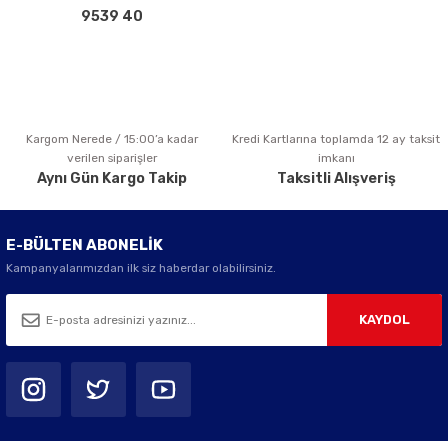
Bu ürüne benzer farklı alternatifler olmalı.
9539 40
Kargom Nerede / 15:00’a kadar
Kredi Kartlarına toplamda 12 ay taksit
Gönder
verilen siparişler
imkanı
Aynı Gün Kargo Takip
Taksitli Alışveriş
E-BÜLTEN ABONELİK
Kampanyalarımızdan ilk siz haberdar olabilirsiniz.
KAYDOL