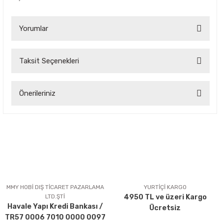
Yorumlar
Taksit Seçenekleri
Bu ürüne ilk yorumu siz yapın!
Önerileriniz
Yorum Yaz
Bu ürünün fiyat bilgisi, resim, ürün açıklamalarında ve diğer
konularda yetersiz gördüğünüz noktaları öneri formunu
kullanarak tarafımıza iletebilirsiniz.
Görüş ve önerileriniz için teşekkür ederiz.
Ürün resmi kalitesiz, bozuk veya görüntülenemiyor.
Ürün açıklamasında eksik bilgiler bulunuyor.
MMY HOBİ DIŞ TİCARET PAZARLAMA
YURTİÇİ KARGO
LTD.ŞTİ
4950 TL ve üzeri Kargo
Ürün bilgilerinde hatalar bulunuyor.
Havale Yapı Kredi Bankası /
Ücretsiz
Ürün fiyatı diğer sitelerden daha pahalı.
TR57 0006 7010 0000 0097