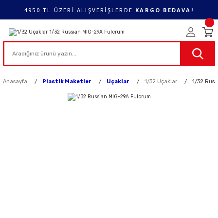
4950 TL ÜZERİ ALIŞVERİŞLERDE
KARGO BEDAVA!
Anasayfa
Plastik Maketler
Uçaklar
1/32 Uçaklar
1/32 Russ