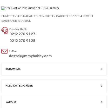
EMNİYETEVLERİ MAHALLESİ CEM SULTAN CADDESİ NO:16/B 4.LEVENT
KAĞITHANE İSTANBUL
Destek Hattı
0212 270 91 27
0212 270 91 28
E-Mail
destek@mmyhobby.com
KURUMSAL
HIZLI KATEGORİLER
YARDIM