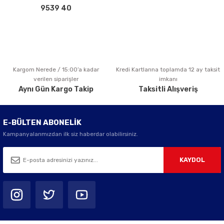
Bu ürüne benzer farklı alternatifler olmalı.
9539 40
Kargom Nerede / 15:00’a kadar
Kredi Kartlarına toplamda 12 ay taksit
Gönder
verilen siparişler
imkanı
Aynı Gün Kargo Takip
Taksitli Alışveriş
E-BÜLTEN ABONELİK
Kampanyalarımızdan ilk siz haberdar olabilirsiniz.
KAYDOL