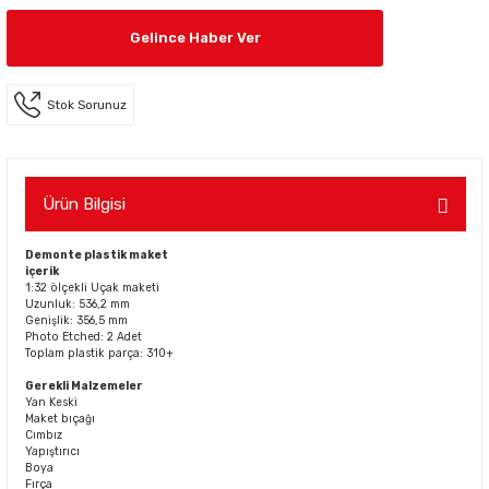
Gelince Haber Ver
Stok Sorunuz
Ürün Bilgisi
Demonte plastik maket
içerik
1:32 ölçekli Uçak maketi
Uzunluk: 536,2 mm
Genişlik: 356,5 mm
Photo Etched: 2 Adet
Toplam plastik parça: 310+
Gerekli Malzemeler
Yan Keski
Maket bıçağı
Cımbız
Yapıştırıcı
Boya
Fırça