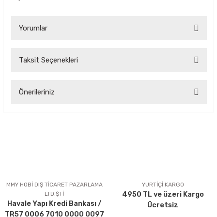
Yorumlar
Taksit Seçenekleri
Bu ürüne ilk yorumu siz yapın!
Önerileriniz
Yorum Yaz
Bu ürünün fiyat bilgisi, resim, ürün açıklamalarında ve diğer
konularda yetersiz gördüğünüz noktaları öneri formunu
kullanarak tarafımıza iletebilirsiniz.
Görüş ve önerileriniz için teşekkür ederiz.
Ürün resmi kalitesiz, bozuk veya görüntülenemiyor.
Ürün açıklamasında eksik bilgiler bulunuyor.
MMY HOBİ DIŞ TİCARET PAZARLAMA
YURTİÇİ KARGO
LTD.ŞTİ
4950 TL ve üzeri Kargo
Ürün bilgilerinde hatalar bulunuyor.
Havale Yapı Kredi Bankası /
Ücretsiz
Ürün fiyatı diğer sitelerden daha pahalı.
TR57 0006 7010 0000 0097