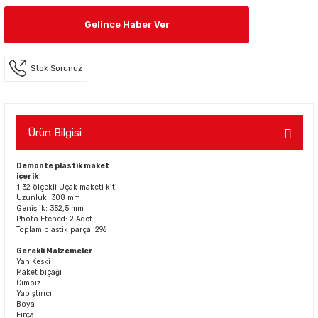
Gelince Haber Ver
Stok Sorunuz
Ürün Bilgisi
Demonte plastik maket
içerik
1:32 ölçekli Uçak maketi kiti
Uzunluk: 308 mm
Genişlik: 352,5 mm
Photo Etched: 2 Adet
Toplam plastik parça: 296
Gerekli Malzemeler
Yan Keski
Maket bıçağı
Cımbız
Yapıştırıcı
Boya
Fırça