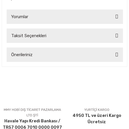
Yorumlar
Taksit Seçenekleri
Bu ürüne ilk yorumu siz yapın!
Önerileriniz
Yorum Yaz
Bu ürünün fiyat bilgisi, resim, ürün açıklamalarında ve diğer
konularda yetersiz gördüğünüz noktaları öneri formunu
kullanarak tarafımıza iletebilirsiniz.
Görüş ve önerileriniz için teşekkür ederiz.
Ürün resmi kalitesiz, bozuk veya görüntülenemiyor.
Ürün açıklamasında eksik bilgiler bulunuyor.
MMY HOBİ DIŞ TİCARET PAZARLAMA
YURTİÇİ KARGO
LTD.ŞTİ
4950 TL ve üzeri Kargo
Ürün bilgilerinde hatalar bulunuyor.
Havale Yapı Kredi Bankası /
Ücretsiz
Ürün fiyatı diğer sitelerden daha pahalı.
TR57 0006 7010 0000 0097