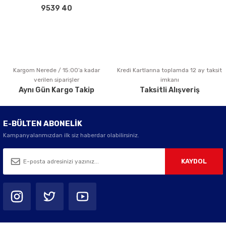
Bu ürüne benzer farklı alternatifler olmalı.
9539 40
Kargom Nerede / 15:00’a kadar
Kredi Kartlarına toplamda 12 ay taksit
Gönder
verilen siparişler
imkanı
Aynı Gün Kargo Takip
Taksitli Alışveriş
E-BÜLTEN ABONELİK
Kampanyalarımızdan ilk siz haberdar olabilirsiniz.
KAYDOL