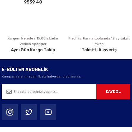
Bu ürüne benzer farklı alternatifler olmalı.
9539 40
Kargom Nerede / 15:00’a kadar
Kredi Kartlarına toplamda 12 ay taksit
Gönder
verilen siparişler
imkanı
Aynı Gün Kargo Takip
Taksitli Alışveriş
E-BÜLTEN ABONELİK
Kampanyalarımızdan ilk siz haberdar olabilirsiniz.
KAYDOL