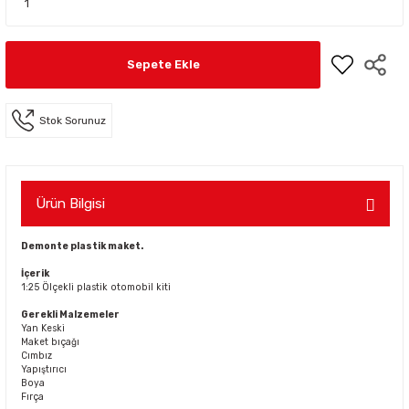
Sepete Ekle
Stok Sorunuz
Ürün Bilgisi
Demonte plastik maket.
İçerik
1:25 Ölçekli plastik otomobil kiti
Gerekli Malzemeler
Yan Keski
Maket bıçağı
Cımbız
Yapıştırıcı
Boya
Fırça