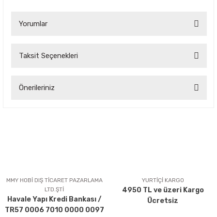
Yorumlar
Taksit Seçenekleri
Bu ürüne ilk yorumu siz yapın!
Önerileriniz
Yorum Yaz
Bu ürünün fiyat bilgisi, resim, ürün açıklamalarında ve diğer
konularda yetersiz gördüğünüz noktaları öneri formunu
kullanarak tarafımıza iletebilirsiniz.
Görüş ve önerileriniz için teşekkür ederiz.
Ürün resmi kalitesiz, bozuk veya görüntülenemiyor.
Ürün açıklamasında eksik bilgiler bulunuyor.
MMY HOBİ DIŞ TİCARET PAZARLAMA
YURTİÇİ KARGO
LTD.ŞTİ
4950 TL ve üzeri Kargo
Ürün bilgilerinde hatalar bulunuyor.
Havale Yapı Kredi Bankası /
Ücretsiz
Ürün fiyatı diğer sitelerden daha pahalı.
TR57 0006 7010 0000 0097