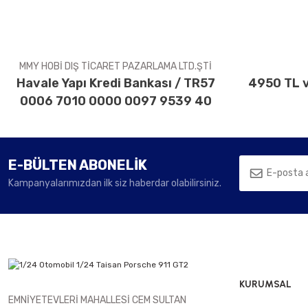
Ürün fiyatı diğer sitelerden daha pahalı.
Bu ürüne benzer farklı alternatifler olmalı.
MMY HOBİ DIŞ TİCARET PAZARLAMA LTD.ŞTİ
Havale Yapı Kredi Bankası / TR57
4950 TL v
0006 7010 0000 0097 9539 40
E-BÜLTEN ABONELİK
Kampanyalarımızdan ilk siz haberdar olabilirsiniz.
KURUMSAL
EMNİYETEVLERİ MAHALLESİ CEM SULTAN