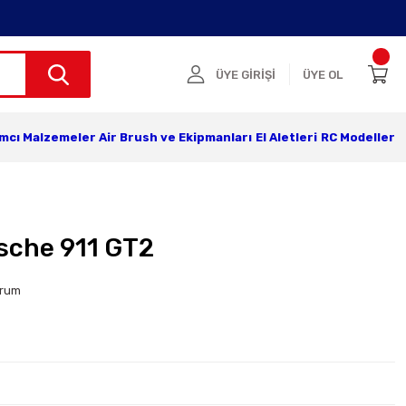
ÜYE GİRİŞİ
ÜYE OL
ımcı Malzemeler
Air Brush ve Ekipmanları
El Aletleri
RC Modeller
rsche 911 GT2
orum