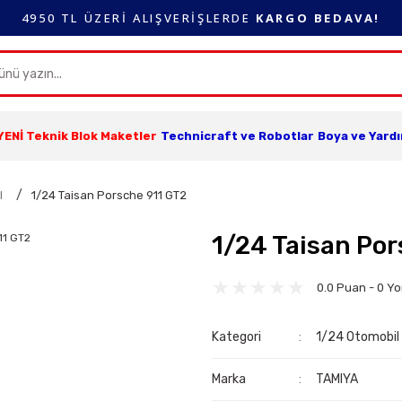
4950 TL ÜZERİ ALIŞVERİŞLERDE
KARGO BEDAVA!
YENİ Teknik Blok Maketler
Technicraft ve Robotlar
Boya ve Yard
l
1/24 Taisan Porsche 911 GT2
1/24 Taisan Po
0.0 Puan - 0 Y
Kategori
1/24 Otomobil
Marka
TAMIYA