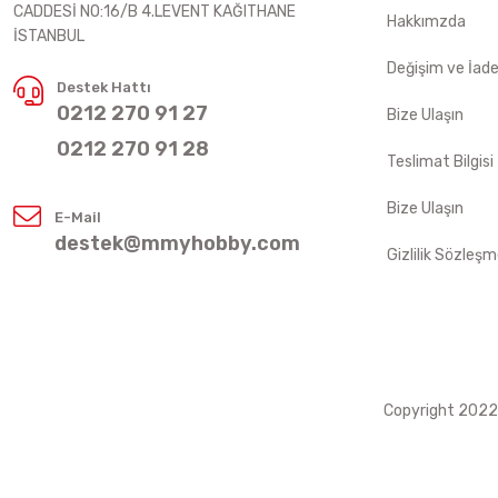
CADDESİ NO:16/B 4.LEVENT KAĞITHANE
Hakkımzda
İSTANBUL
Değişim ve İad
Destek Hattı
0212 270 91 27
Bize Ulaşın
0212 270 91 28
Teslimat Bilgisi
Bize Ulaşın
E-Mail
destek@mmyhobby.com
Gizlilik Sözleşm
Copyright 2022 ©