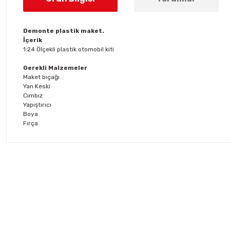
Demonte plastik maket.
İçerik
1:24 Ölçekli plastik otomobil kiti
Gerekli Malzemeler
Maket bıçağı
Yan Keski
Cımbız
Yapıştırıcı
Boya
Fırça
Bu ürünün fiyat bilgisi, resim, ürün açıklamalarında ve diğer konul
Görüş ve önerileriniz için teşekkür ederiz.
Ürün resmi kalitesiz, bozuk veya görüntülenemiyor.
Ürün açıklamasında eksik bilgiler bulunuyor.
Ürün bilgilerinde hatalar bulunuyor.