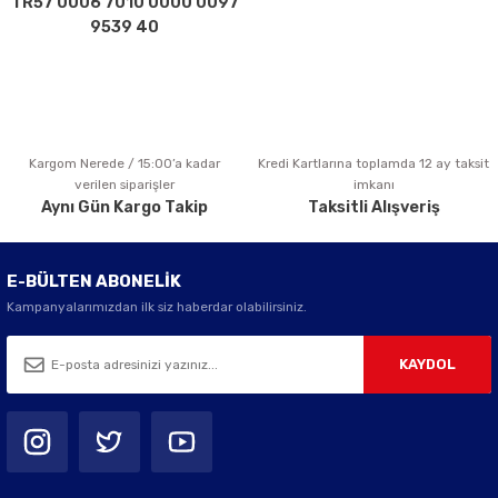
TR57 0006 7010 0000 0097
Bu ürüne benzer farklı alternatifler olmalı.
9539 40
Kargom Nerede / 15:00’a kadar
Kredi Kartlarına toplamda 12 ay taksit
Gönder
verilen siparişler
imkanı
Aynı Gün Kargo Takip
Taksitli Alışveriş
E-BÜLTEN ABONELİK
Kampanyalarımızdan ilk siz haberdar olabilirsiniz.
KAYDOL