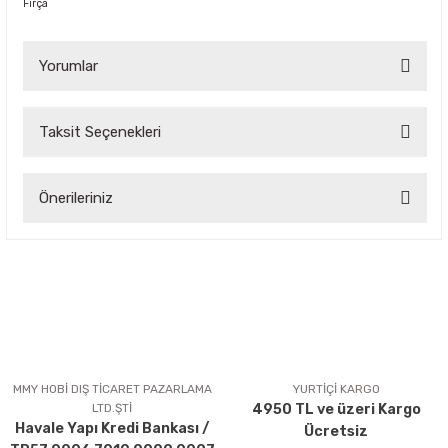
Fırça
Yorumlar
Taksit Seçenekleri
Bu ürüne ilk yorumu siz yapın!
Önerileriniz
Yorum Yaz
Bu ürünün fiyat bilgisi, resim, ürün açıklamalarında ve diğer
konularda yetersiz gördüğünüz noktaları öneri formunu
kullanarak tarafımıza iletebilirsiniz.
Görüş ve önerileriniz için teşekkür ederiz.
Ürün resmi kalitesiz, bozuk veya görüntülenemiyor.
Ürün açıklamasında eksik bilgiler bulunuyor.
MMY HOBİ DIŞ TİCARET PAZARLAMA
YURTİÇİ KARGO
LTD.ŞTİ
4950 TL ve üzeri Kargo
Ürün bilgilerinde hatalar bulunuyor.
Havale Yapı Kredi Bankası /
Ücretsiz
Ürün fiyatı diğer sitelerden daha pahalı.