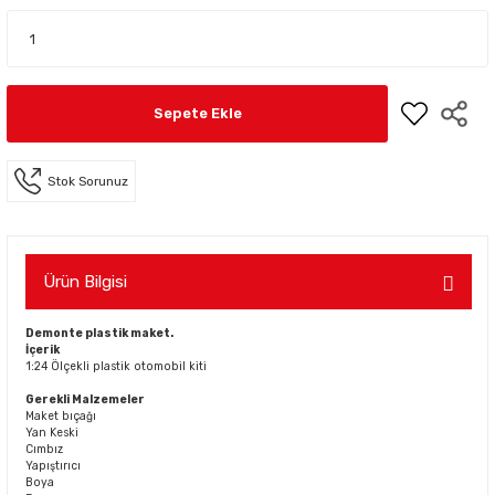
Sepete Ekle
Stok Sorunuz
Ürün Bilgisi
Demonte plastik maket.
İçerik
1:24 Ölçekli plastik otomobil kiti
Gerekli Malzemeler
Maket bıçağı
Yan Keski
Cımbız
Yapıştırıcı
Boya