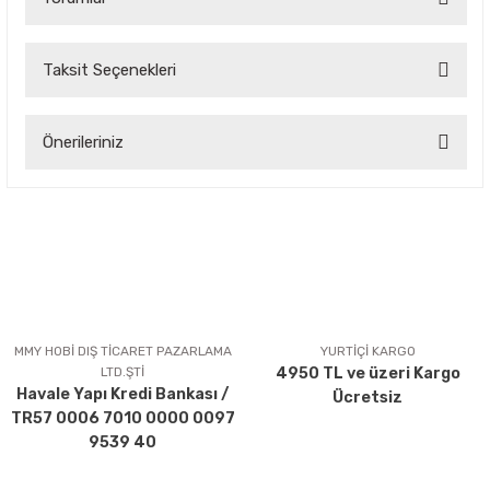
Taksit Seçenekleri
Bu ürüne ilk yorumu siz yapın!
Önerileriniz
Yorum Yaz
Bu ürünün fiyat bilgisi, resim, ürün açıklamalarında ve diğer
konularda yetersiz gördüğünüz noktaları öneri formunu
kullanarak tarafımıza iletebilirsiniz.
Görüş ve önerileriniz için teşekkür ederiz.
Ürün resmi kalitesiz, bozuk veya görüntülenemiyor.
Ürün açıklamasında eksik bilgiler bulunuyor.
MMY HOBİ DIŞ TİCARET PAZARLAMA
YURTİÇİ KARGO
LTD.ŞTİ
4950 TL ve üzeri Kargo
Ürün bilgilerinde hatalar bulunuyor.
Havale Yapı Kredi Bankası /
Ücretsiz
Ürün fiyatı diğer sitelerden daha pahalı.
TR57 0006 7010 0000 0097
Bu ürüne benzer farklı alternatifler olmalı.
9539 40