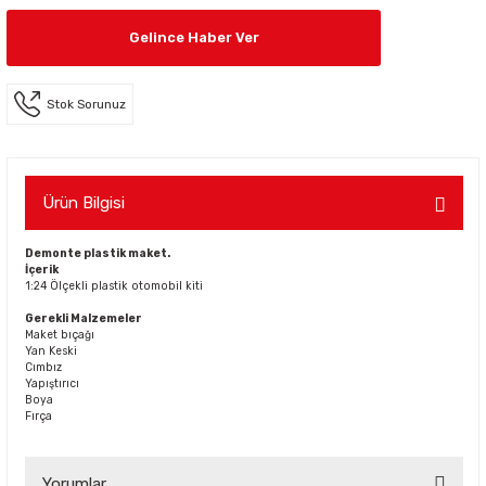
Gelince Haber Ver
Stok Sorunuz
Ürün Bilgisi
Demonte plastik maket.
İçerik
1:24 Ölçekli plastik otomobil kiti
Gerekli Malzemeler
Maket bıçağı
Yan Keski
Cımbız
Yapıştırıcı
Boya
Fırça
Yorumlar