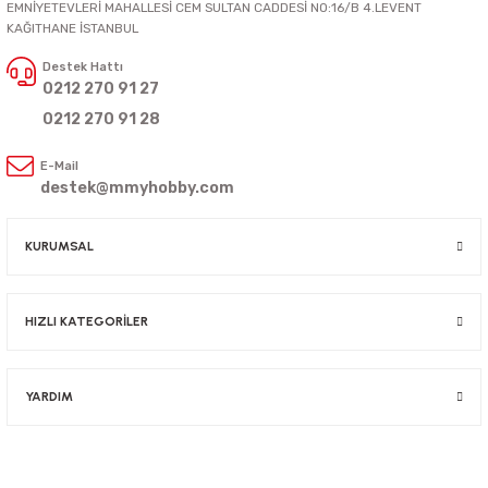
EMNİYETEVLERİ MAHALLESİ CEM SULTAN CADDESİ NO:16/B 4.LEVENT
KAĞITHANE İSTANBUL
Destek Hattı
0212 270 91 27
0212 270 91 28
E-Mail
destek@mmyhobby.com
KURUMSAL
HIZLI KATEGORİLER
YARDIM