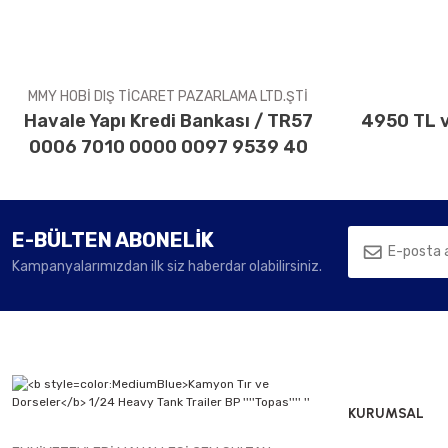
Ürün fiyatı diğer sitelerden daha pahalı.
Bu ürüne benzer farklı alternatifler olmalı.
MMY HOBİ DIŞ TİCARET PAZARLAMA LTD.ŞTİ
Havale Yapı Kredi Bankası / TR57
4950 TL v
0006 7010 0000 0097 9539 40
E-BÜLTEN ABONELİK
Kampanyalarımızdan ilk siz haberdar olabilirsiniz.
KURUMSAL