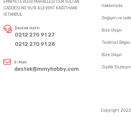
EMNİYETEVLERİ MAHALLESİ CEM SULTAN
Hakkımzda
CADDESİ NO:16/B 4.LEVENT KAĞITHANE
İSTANBUL
Değişim ve İad
Destek Hattı
Bize Ulaşın
0212 270 91 27
Teslimat Bilgisi
0212 270 91 28
Bize Ulaşın
E-Mail
Gizlilik Sözleşm
destek@mmyhobby.com
Copyright 2022 ©