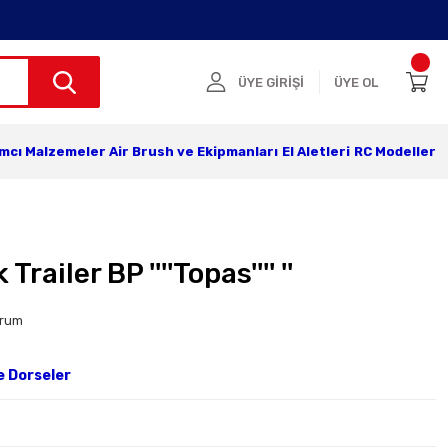
ÜYE GİRİŞİ
ÜYE OL
ımcı Malzemeler
Air Brush ve Ekipmanları
El Aletleri
RC Modeller
ailer BP ''''Topas'''' ''
orum
e Dorseler