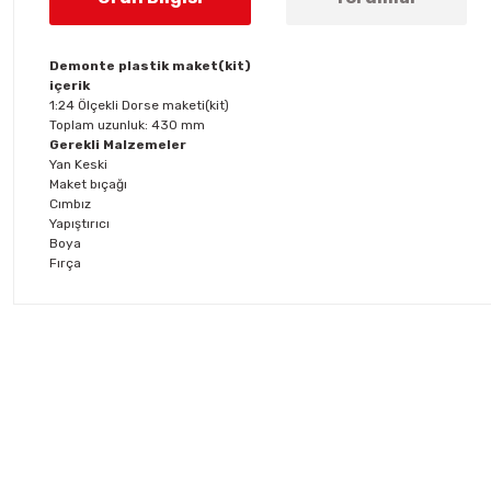
Demonte plastik maket(kit)
içerik
1:24 Ölçekli Dorse maketi(kit)
Toplam uzunluk: 430 mm
Gerekli Malzemeler
Yan Keski
Maket bıçağı
Cımbız
Yapıştırıcı
Boya
Fırça
Bu ürünün fiyat bilgisi, resim, ürün açıklamalarında ve diğer konul
Görüş ve önerileriniz için teşekkür ederiz.
Ürün resmi kalitesiz, bozuk veya görüntülenemiyor.
Ürün açıklamasında eksik bilgiler bulunuyor.
Ürün bilgilerinde hatalar bulunuyor.