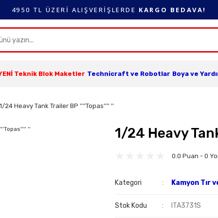
4950 TL ÜZERİ ALIŞVERİŞLERDE
KARGO BEDAVA!
YENİ Teknik Blok Maketler
Technicraft ve Robotlar
Boya ve Yard
1/24 Heavy Tank Trailer BP ''''Topas'''' ''
1/24 Heavy Tank Tr
0.0 Puan - 0 Y
Kategori
Kamyon Tır v
Stok Kodu
ITA3731S