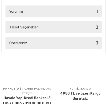
Yorumlar
Taksit Seçenekleri
Bu ürüne ilk yorumu siz yapın!
Önerileriniz
Yorum Yaz
Bu ürünün fiyat bilgisi, resim, ürün açıklamalarında ve diğer
konularda yetersiz gördüğünüz noktaları öneri formunu
kullanarak tarafımıza iletebilirsiniz.
Görüş ve önerileriniz için teşekkür ederiz.
Ürün resmi kalitesiz, bozuk veya görüntülenemiyor.
Ürün açıklamasında eksik bilgiler bulunuyor.
MMY HOBİ DIŞ TİCARET PAZARLAMA
YURTİÇİ KARGO
LTD.ŞTİ
4950 TL ve üzeri Kargo
Ürün bilgilerinde hatalar bulunuyor.
Havale Yapı Kredi Bankası /
Ücretsiz
Ürün fiyatı diğer sitelerden daha pahalı.
TR57 0006 7010 0000 0097