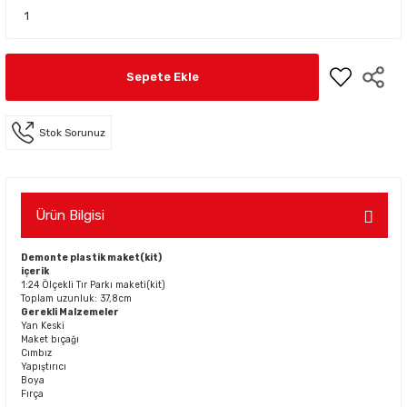
Sepete Ekle
Stok Sorunuz
Ürün Bilgisi
Demonte plastik maket(kit)
içerik
1:24 Ölçekli Tır Parkı maketi(kit)
Toplam uzunluk: 37,8cm
Gerekli Malzemeler
Yan Keski
Maket bıçağı
Cımbız
Yapıştırıcı
Boya
Fırça