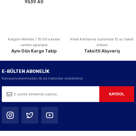
Bu ürüne benzer farklı alternatifler olmalı.
9539 40
Kargom Nerede / 15:00’a kadar
Kredi Kartlarına toplamda 12 ay taksit
Gönder
verilen siparişler
imkanı
Aynı Gün Kargo Takip
Taksitli Alışveriş
E-BÜLTEN ABONELİK
Kampanyalarımızdan ilk siz haberdar olabilirsiniz.
KAYDOL