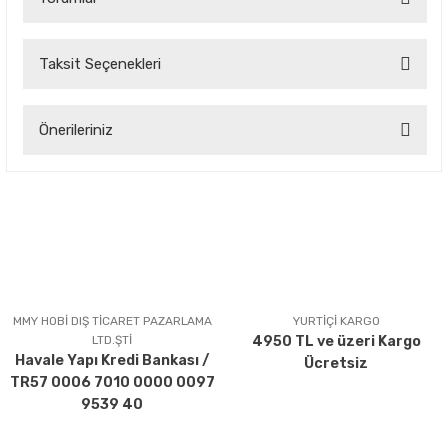
Taksit Seçenekleri
Bu ürüne ilk yorumu siz yapın!
Önerileriniz
Yorum Yaz
Bu ürünün fiyat bilgisi, resim, ürün açıklamalarında ve diğer
konularda yetersiz gördüğünüz noktaları öneri formunu
kullanarak tarafımıza iletebilirsiniz.
Görüş ve önerileriniz için teşekkür ederiz.
Ürün resmi kalitesiz, bozuk veya görüntülenemiyor.
Ürün açıklamasında eksik bilgiler bulunuyor.
MMY HOBİ DIŞ TİCARET PAZARLAMA
YURTİÇİ KARGO
LTD.ŞTİ
4950 TL ve üzeri Kargo
Ürün bilgilerinde hatalar bulunuyor.
Havale Yapı Kredi Bankası /
Ücretsiz
Ürün fiyatı diğer sitelerden daha pahalı.
TR57 0006 7010 0000 0097
Bu ürüne benzer farklı alternatifler olmalı.
9539 40