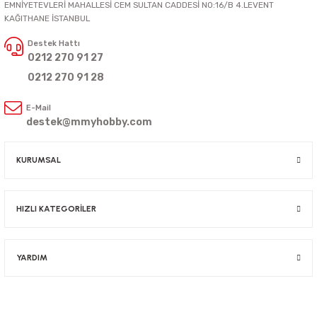
EMNİYETEVLERİ MAHALLESİ CEM SULTAN CADDESİ NO:16/B 4.LEVENT
KAĞITHANE İSTANBUL
Destek Hattı
0212 270 91 27
0212 270 91 28
E-Mail
destek@mmyhobby.com
KURUMSAL
HIZLI KATEGORİLER
YARDIM