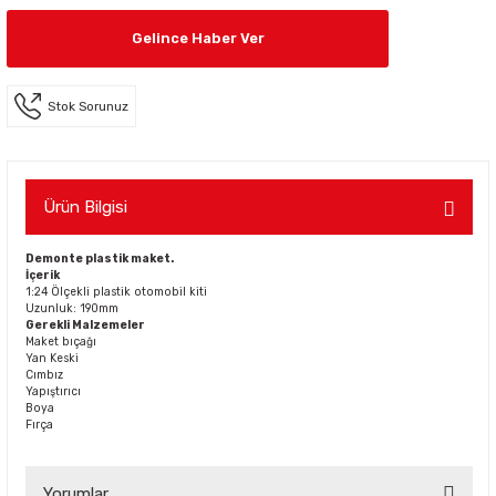
Gelince Haber Ver
Stok Sorunuz
Ürün Bilgisi
Demonte plastik maket.
İçerik
1:24 Ölçekli plastik otomobil kiti
Uzunluk: 190mm
Gerekli Malzemeler
Maket bıçağı
Yan Keski
Cımbız
Yapıştırıcı
Boya
Fırça
Yorumlar