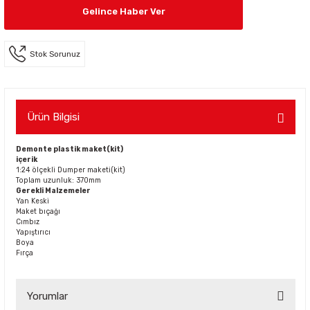
Gelince Haber Ver
Stok Sorunuz
Ürün Bilgisi
Demonte plastik maket(kit)
içerik
1:24 ölçekli Dumper maketi(kit)
Toplam uzunluk: 370mm
Gerekli Malzemeler
Yan Keski
Maket bıçağı
Cımbız
Yapıştırıcı
Boya
Fırça
Yorumlar