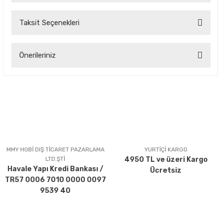
Taksit Seçenekleri
Bu ürüne ilk yorumu siz yapın!
Önerileriniz
Yorum Yaz
Bu ürünün fiyat bilgisi, resim, ürün açıklamalarında ve diğer
konularda yetersiz gördüğünüz noktaları öneri formunu
kullanarak tarafımıza iletebilirsiniz.
Görüş ve önerileriniz için teşekkür ederiz.
Ürün resmi kalitesiz, bozuk veya görüntülenemiyor.
Ürün açıklamasında eksik bilgiler bulunuyor.
MMY HOBİ DIŞ TİCARET PAZARLAMA
YURTİÇİ KARGO
LTD.ŞTİ
4950 TL ve üzeri Kargo
Ürün bilgilerinde hatalar bulunuyor.
Havale Yapı Kredi Bankası /
Ücretsiz
Ürün fiyatı diğer sitelerden daha pahalı.
TR57 0006 7010 0000 0097
Bu ürüne benzer farklı alternatifler olmalı.
9539 40