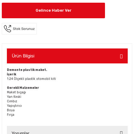
Gelince Haber Ver
Stok Sorunuz
Ürün Bilgisi
Demonte plastik maket.
İçerik
1:24 Ölçekli plastik otomobil kiti
Gerekli Malzemeler
Maket bıçağı
Yan Keski
Cımbız
Yapıştırıcı
Boya
Fırça
Yorumlar