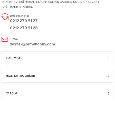
EMNİYETEVLERİ MAHALLESİ CEM SULTAN CADDESİ NO:16/B 4.LEVENT
KAĞITHANE İSTANBUL
Destek Hattı
0212 270 91 27
0212 270 91 28
E-Mail
destek@mmyhobby.com
KURUMSAL
HIZLI KATEGORİLER
YARDIM