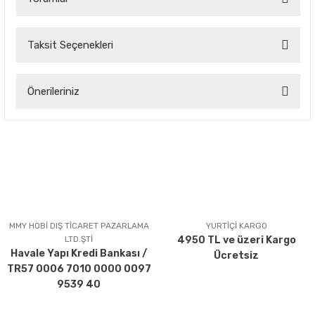
Taksit Seçenekleri
Bu ürüne ilk yorumu siz yapın!
Önerileriniz
Yorum Yaz
Bu ürünün fiyat bilgisi, resim, ürün açıklamalarında ve diğer
konularda yetersiz gördüğünüz noktaları öneri formunu
kullanarak tarafımıza iletebilirsiniz.
Görüş ve önerileriniz için teşekkür ederiz.
Ürün resmi kalitesiz, bozuk veya görüntülenemiyor.
Ürün açıklamasında eksik bilgiler bulunuyor.
MMY HOBİ DIŞ TİCARET PAZARLAMA
YURTİÇİ KARGO
LTD.ŞTİ
4950 TL ve üzeri Kargo
Ürün bilgilerinde hatalar bulunuyor.
Havale Yapı Kredi Bankası /
Ücretsiz
Ürün fiyatı diğer sitelerden daha pahalı.
TR57 0006 7010 0000 0097
Bu ürüne benzer farklı alternatifler olmalı.
9539 40