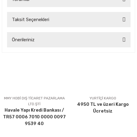
Taksit Seçenekleri
Bu ürüne ilk yorumu siz yapın!
Önerileriniz
Yorum Yaz
Bu ürünün fiyat bilgisi, resim, ürün açıklamalarında ve diğer
konularda yetersiz gördüğünüz noktaları öneri formunu
kullanarak tarafımıza iletebilirsiniz.
Görüş ve önerileriniz için teşekkür ederiz.
Ürün resmi kalitesiz, bozuk veya görüntülenemiyor.
Ürün açıklamasında eksik bilgiler bulunuyor.
MMY HOBİ DIŞ TİCARET PAZARLAMA
YURTİÇİ KARGO
LTD.ŞTİ
4950 TL ve üzeri Kargo
Ürün bilgilerinde hatalar bulunuyor.
Havale Yapı Kredi Bankası /
Ücretsiz
Ürün fiyatı diğer sitelerden daha pahalı.
TR57 0006 7010 0000 0097
Bu ürüne benzer farklı alternatifler olmalı.
9539 40