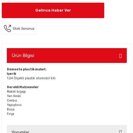
Gelince Haber Ver
Stok Sorunuz
Ürün Bilgisi
Demonte plastik maket.
İçerik
1:24 Ölçekli plastik otomobil kiti
Gerekli Malzemeler
Maket bıçağı
Yan Keski
Cımbız
Yapıştırıcı
Boya
Fırça
Yorumlar