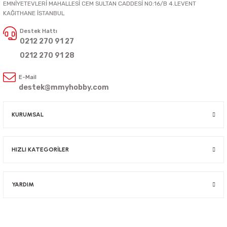
EMNİYETEVLERİ MAHALLESİ CEM SULTAN CADDESİ NO:16/B 4.LEVENT
KAĞITHANE İSTANBUL
Destek Hattı
0212 270 91 27
0212 270 91 28
E-Mail
destek@mmyhobby.com
KURUMSAL
HIZLI KATEGORİLER
YARDIM