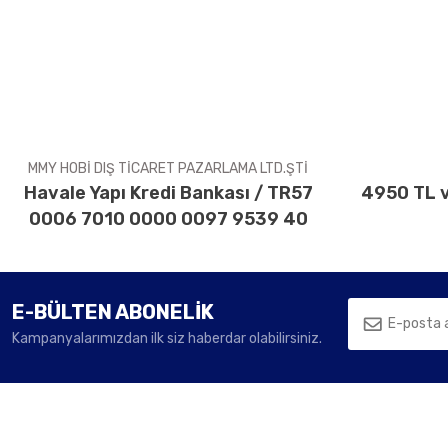
Ürün resmi kalitesiz, bozuk veya görüntülenemiyor.
Ürün açıklamasında eksik bilgiler bulunuyor.
Ürün bilgilerinde hatalar bulunuyor.
Ürün fiyatı diğer sitelerden daha pahalı.
Bu ürüne benzer farklı alternatifler olmalı.
MMY HOBİ DIŞ TİCARET PAZARLAMA LTD.ŞTİ
Havale Yapı Kredi Bankası / TR57
4950 TL v
0006 7010 0000 0097 9539 40
E-BÜLTEN ABONELİK
Kampanyalarımızdan ilk siz haberdar olabilirsiniz.