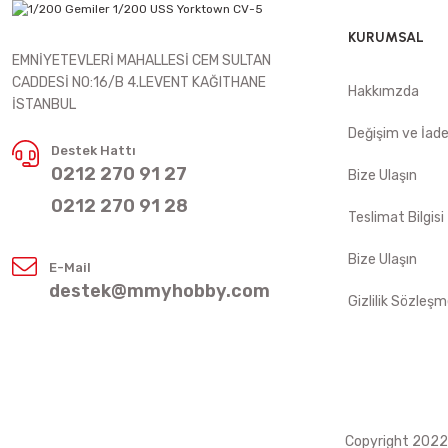
KURUMSAL
EMNİYETEVLERİ MAHALLESİ CEM SULTAN
CADDESİ NO:16/B 4.LEVENT KAĞITHANE
Hakkımzda
İSTANBUL
Değişim ve İad
Destek Hattı
0212 270 91 27
Bize Ulaşın
0212 270 91 28
Teslimat Bilgisi
Bize Ulaşın
E-Mail
destek@mmyhobby.com
Gizlilik Sözleşm
Copyright 2022 ©