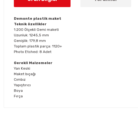
Demonte plastik maket
Teknik özellikler
1:200 Ölçekli Gemi maketi
Uzunluk: 1245,5 mm
Genişlik: 179,8 mm
Toplam plastik parça: 1120+
Photo Etched: 8 Adet
Gerekli Malzemeler
Yan Keski
Maket bıçağı
Cımbız
Yapıştırıcı
Boya
Fırça
Bu ürünün fiyat bilgisi, resim, ürün açıklamalarında ve diğer konul
Görüş ve önerileriniz için teşekkür ederiz.