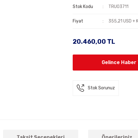
Stok Kodu
TRU03711
Fiyat
355,21 USD + 
20.460,00 TL
Gelince Haber
Stok Sorunuz
Taksit Seçenekleri
Önerileriniz