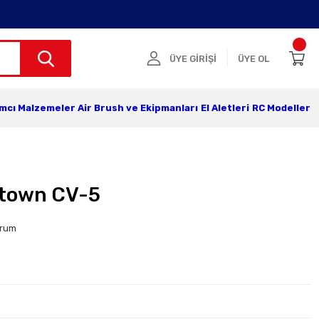
ÜYE GİRİŞİ
ÜYE OL
ımcı Malzemeler
Air Brush ve Ekipmanları
El Aletleri
RC Modeller
ktown CV-5
orum