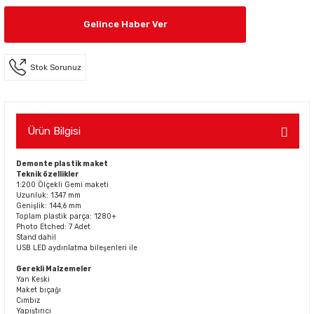
Gelince Haber Ver
Stok Sorunuz
Ürün Bilgisi
Demonte plastik maket
Teknik özellikler
1:200 Ölçekli Gemi maketi
Uzunluk: 1347 mm
Genişlik: 144,6 mm
Toplam plastik parça: 1280+
Photo Etched: 7 Adet
Stand dahil
USB LED aydınlatma bileşenleri ile
Gerekli Malzemeler
Yan Keski
Maket bıçağı
Cımbız
Yapıştırıcı