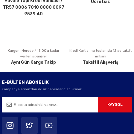
Havale Yapı Kredi Bankası /
Ücretsiz
Ürün fiyatı diğer sitelerden daha pahalı.
TR57 0006 7010 0000 0097
Bu ürüne benzer farklı alternatifler olmalı.
9539 40
Kargom Nerede / 15:00’a kadar
Kredi Kartlarına toplamda 12 ay taksit
Gönder
verilen siparişler
imkanı
Aynı Gün Kargo Takip
Taksitli Alışveriş
E-BÜLTEN ABONELİK
Kampanyalarımızdan ilk siz haberdar olabilirsiniz.
KAYDOL