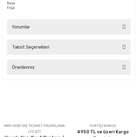
Boya
Fırça
Yorumlar
Taksit Seçenekleri
Bu ürüne ilk yorumu siz yapın!
Önerileriniz
Yorum Yaz
Bu ürünün fiyat bilgisi, resim, ürün açıklamalarında ve diğer
konularda yetersiz gördüğünüz noktaları öneri formunu
kullanarak tarafımıza iletebilirsiniz.
Görüş ve önerileriniz için teşekkür ederiz.
Ürün resmi kalitesiz, bozuk veya görüntülenemiyor.
Ürün açıklamasında eksik bilgiler bulunuyor.
MMY HOBİ DIŞ TİCARET PAZARLAMA
YURTİÇİ KARGO
LTD.ŞTİ
4950 TL ve üzeri Kargo
Ürün bilgilerinde hatalar bulunuyor.