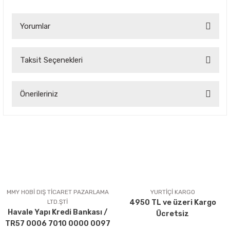
Yorumlar
Taksit Seçenekleri
Bu ürüne ilk yorumu siz yapın!
Önerileriniz
Yorum Yaz
Bu ürünün fiyat bilgisi, resim, ürün açıklamalarında ve diğer
konularda yetersiz gördüğünüz noktaları öneri formunu
kullanarak tarafımıza iletebilirsiniz.
Görüş ve önerileriniz için teşekkür ederiz.
Ürün resmi kalitesiz, bozuk veya görüntülenemiyor.
Ürün açıklamasında eksik bilgiler bulunuyor.
MMY HOBİ DIŞ TİCARET PAZARLAMA
YURTİÇİ KARGO
LTD.ŞTİ
4950 TL ve üzeri Kargo
Ürün bilgilerinde hatalar bulunuyor.
Havale Yapı Kredi Bankası /
Ücretsiz
Ürün fiyatı diğer sitelerden daha pahalı.
TR57 0006 7010 0000 0097