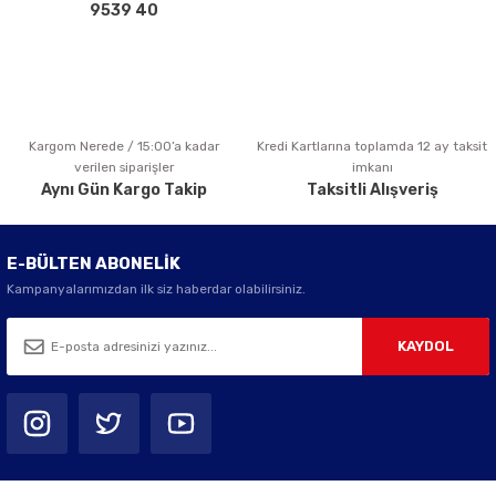
Bu ürüne benzer farklı alternatifler olmalı.
9539 40
Kargom Nerede / 15:00’a kadar
Kredi Kartlarına toplamda 12 ay taksit
Gönder
verilen siparişler
imkanı
Aynı Gün Kargo Takip
Taksitli Alışveriş
E-BÜLTEN ABONELİK
Kampanyalarımızdan ilk siz haberdar olabilirsiniz.
KAYDOL