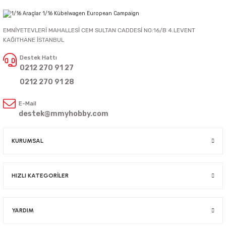
EMNİYETEVLERİ MAHALLESİ CEM SULTAN CADDESİ NO:16/B 4.LEVENT
KAĞITHANE İSTANBUL
Destek Hattı
0212 270 91 27
0212 270 91 28
E-Mail
destek@mmyhobby.com
KURUMSAL
HIZLI KATEGORİLER
YARDIM