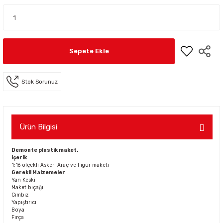
Sepete Ekle
Stok Sorunuz
Ürün Bilgisi
Demonte plastik maket.
içerik
1:16 ölçekli Askeri Araç ve Figür maketi
Gerekli Malzemeler
Yan Keski
Maket bıçağı
Cımbız
Yapıştırıcı
Boya
Fırça