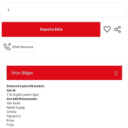
Sepete Ekle
Stok Sorunuz
Ürün Bilgisi
Demonte plastik maket.
içerik
1:16 ölçekli askeri figür
Gerekli Malzemeler
Yan Keski
Maket bıçağı
Cımbız
Yapıştırıcı
Boya
Fırça