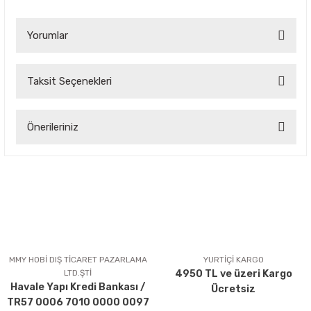
Yorumlar
Taksit Seçenekleri
Bu ürüne ilk yorumu siz yapın!
Önerileriniz
Yorum Yaz
Bu ürünün fiyat bilgisi, resim, ürün açıklamalarında ve diğer
konularda yetersiz gördüğünüz noktaları öneri formunu
kullanarak tarafımıza iletebilirsiniz.
Görüş ve önerileriniz için teşekkür ederiz.
Ürün resmi kalitesiz, bozuk veya görüntülenemiyor.
Ürün açıklamasında eksik bilgiler bulunuyor.
MMY HOBİ DIŞ TİCARET PAZARLAMA
YURTİÇİ KARGO
LTD.ŞTİ
4950 TL ve üzeri Kargo
Ürün bilgilerinde hatalar bulunuyor.
Havale Yapı Kredi Bankası /
Ücretsiz
Ürün fiyatı diğer sitelerden daha pahalı.
TR57 0006 7010 0000 0097