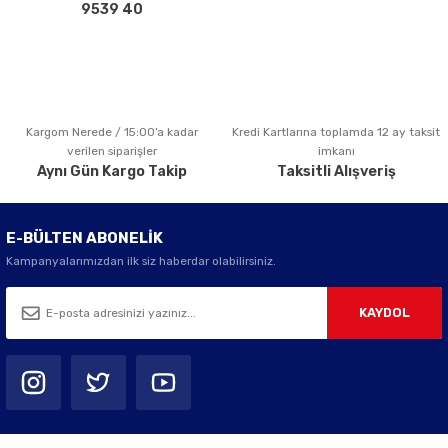
Bu ürüne benzer farklı alternatifler olmalı.
9539 40
Kargom Nerede / 15:00’a kadar
Kredi Kartlarına toplamda 12 ay taksit
Gönder
verilen siparişler
imkanı
Aynı Gün Kargo Takip
Taksitli Alışveriş
E-BÜLTEN ABONELİK
Kampanyalarımızdan ilk siz haberdar olabilirsiniz.
KAYDOL