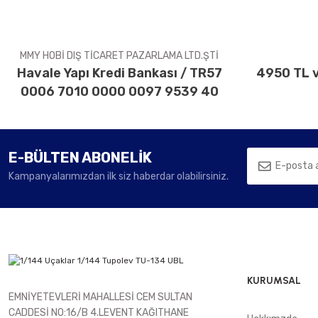
Ürün fiyatı diğer sitelerden daha pahalı.
Bu ürüne benzer farklı alternatifler olmalı.
MMY HOBİ DIŞ TİCARET PAZARLAMA LTD.ŞTİ
Havale Yapı Kredi Bankası / TR57
4950 TL v
0006 7010 0000 0097 9539 40
E-BÜLTEN ABONELİK
Kampanyalarımızdan ilk siz haberdar olabilirsiniz.
KURUMSAL
EMNİYETEVLERİ MAHALLESİ CEM SULTAN
CADDESİ NO:16/B 4.LEVENT KAĞITHANE