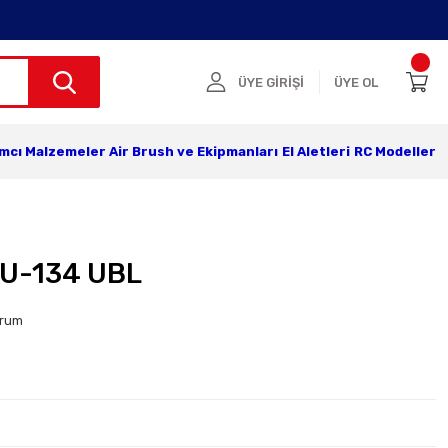
ÜYE GİRİŞİ
ÜYE OL
ımcı Malzemeler
Air Brush ve Ekipmanları
El Aletleri
RC Modeller
TU-134 UBL
orum