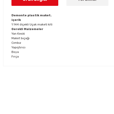
Demonte plastik maket.
içerik
1:144 ölçekli Uçak maketi kiti
Gerekli Malzemeler
Yan Keski
Maket bıçağı
Cımbız
Yapıştırıcı
Boya
Fırça
Bu ürünün fiyat bilgisi, resim, ürün açıklamalarında ve diğer konul
Görüş ve önerileriniz için teşekkür ederiz.
Ürün resmi kalitesiz, bozuk veya görüntülenemiyor.
Ürün açıklamasında eksik bilgiler bulunuyor.
Ürün bilgilerinde hatalar bulunuyor.