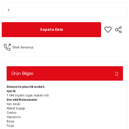
Sepete Ekle
Stok Sorunuz
Ürün Bilgisi
Demonte plastik maket.
içerik
1:144 ölçekli Uçak maketi kiti
Gerekli Malzemeler
Yan Keski
Maket bıçağı
Cımbız
Yapıştırıcı
Boya
Fırça