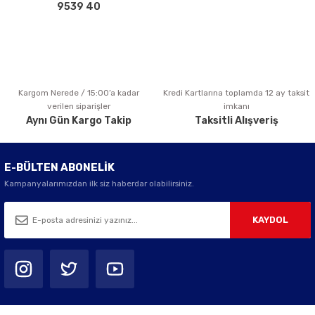
Bu ürüne benzer farklı alternatifler olmalı.
9539 40
Kargom Nerede / 15:00’a kadar
Kredi Kartlarına toplamda 12 ay taksit
Gönder
verilen siparişler
imkanı
Aynı Gün Kargo Takip
Taksitli Alışveriş
E-BÜLTEN ABONELİK
Kampanyalarımızdan ilk siz haberdar olabilirsiniz.
KAYDOL