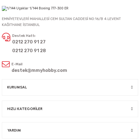
EMNİYETEVLERİ MAHALLESİ CEM SULTAN CADDESİ NO:16/B 4.LEVENT
KAĞITHANE İSTANBUL
Destek Hattı
0212 270 91 27
0212 270 91 28
E-Mail
destek@mmyhobby.com
KURUMSAL
HIZLI KATEGORİLER
YARDIM