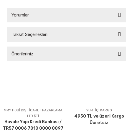
Yorumlar
Taksit Seçenekleri
Bu ürüne ilk yorumu siz yapın!
Önerileriniz
Yorum Yaz
Bu ürünün fiyat bilgisi, resim, ürün açıklamalarında ve diğer
konularda yetersiz gördüğünüz noktaları öneri formunu
kullanarak tarafımıza iletebilirsiniz.
Görüş ve önerileriniz için teşekkür ederiz.
Ürün resmi kalitesiz, bozuk veya görüntülenemiyor.
Ürün açıklamasında eksik bilgiler bulunuyor.
MMY HOBİ DIŞ TİCARET PAZARLAMA
YURTİÇİ KARGO
LTD.ŞTİ
4950 TL ve üzeri Kargo
Ürün bilgilerinde hatalar bulunuyor.
Havale Yapı Kredi Bankası /
Ücretsiz
Ürün fiyatı diğer sitelerden daha pahalı.
TR57 0006 7010 0000 0097