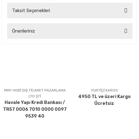
Taksit Seçenekleri
Bu ürüne ilk yorumu siz yapın!
Önerileriniz
Yorum Yaz
Bu ürünün fiyat bilgisi, resim, ürün açıklamalarında ve diğer
konularda yetersiz gördüğünüz noktaları öneri formunu
kullanarak tarafımıza iletebilirsiniz.
Görüş ve önerileriniz için teşekkür ederiz.
Ürün resmi kalitesiz, bozuk veya görüntülenemiyor.
Ürün açıklamasında eksik bilgiler bulunuyor.
MMY HOBİ DIŞ TİCARET PAZARLAMA
YURTİÇİ KARGO
LTD.ŞTİ
4950 TL ve üzeri Kargo
Ürün bilgilerinde hatalar bulunuyor.
Havale Yapı Kredi Bankası /
Ücretsiz
Ürün fiyatı diğer sitelerden daha pahalı.
TR57 0006 7010 0000 0097
Bu ürüne benzer farklı alternatifler olmalı.
9539 40