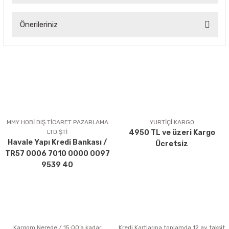
Önerileriniz
Yorum Yaz
Bu ürünün fiyat bilgisi, resim, ürün açıklamalarında ve diğer
konularda yetersiz gördüğünüz noktaları öneri formunu
kullanarak tarafımıza iletebilirsiniz.
Görüş ve önerileriniz için teşekkür ederiz.
Ürün resmi kalitesiz, bozuk veya görüntülenemiyor.
Ürün açıklamasında eksik bilgiler bulunuyor.
MMY HOBİ DIŞ TİCARET PAZARLAMA
YURTİÇİ KARGO
LTD.ŞTİ
4950 TL ve üzeri Kargo
Ürün bilgilerinde hatalar bulunuyor.
Havale Yapı Kredi Bankası /
Ücretsiz
Ürün fiyatı diğer sitelerden daha pahalı.
TR57 0006 7010 0000 0097
Bu ürüne benzer farklı alternatifler olmalı.
9539 40
Kargom Nerede / 15:00’a kadar
Kredi Kartlarına toplamda 12 ay taksit
Gönder