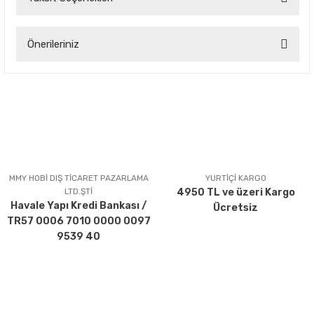
Bu ürüne ilk yorumu siz yapın!
Önerileriniz
Yorum Yaz
Bu ürünün fiyat bilgisi, resim, ürün açıklamalarında ve diğer
konularda yetersiz gördüğünüz noktaları öneri formunu
kullanarak tarafımıza iletebilirsiniz.
Görüş ve önerileriniz için teşekkür ederiz.
Ürün resmi kalitesiz, bozuk veya görüntülenemiyor.
Ürün açıklamasında eksik bilgiler bulunuyor.
MMY HOBİ DIŞ TİCARET PAZARLAMA
YURTİÇİ KARGO
LTD.ŞTİ
4950 TL ve üzeri Kargo
Ürün bilgilerinde hatalar bulunuyor.
Havale Yapı Kredi Bankası /
Ücretsiz
Ürün fiyatı diğer sitelerden daha pahalı.
TR57 0006 7010 0000 0097
Bu ürüne benzer farklı alternatifler olmalı.
9539 40