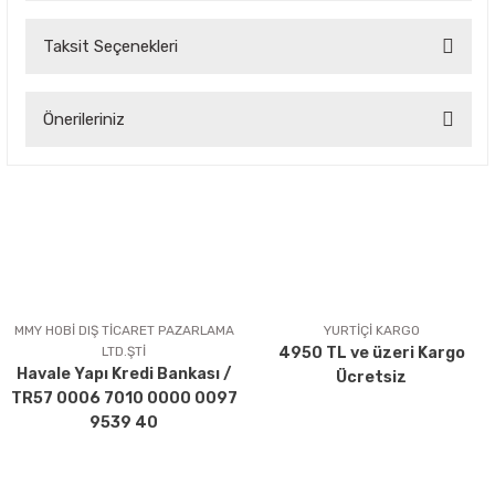
Taksit Seçenekleri
Bu ürüne ilk yorumu siz yapın!
Önerileriniz
Yorum Yaz
Bu ürünün fiyat bilgisi, resim, ürün açıklamalarında ve diğer
konularda yetersiz gördüğünüz noktaları öneri formunu
kullanarak tarafımıza iletebilirsiniz.
Görüş ve önerileriniz için teşekkür ederiz.
Ürün resmi kalitesiz, bozuk veya görüntülenemiyor.
Ürün açıklamasında eksik bilgiler bulunuyor.
MMY HOBİ DIŞ TİCARET PAZARLAMA
YURTİÇİ KARGO
LTD.ŞTİ
4950 TL ve üzeri Kargo
Ürün bilgilerinde hatalar bulunuyor.
Havale Yapı Kredi Bankası /
Ücretsiz
Ürün fiyatı diğer sitelerden daha pahalı.
TR57 0006 7010 0000 0097
Bu ürüne benzer farklı alternatifler olmalı.
9539 40