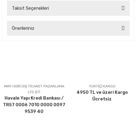
Taksit Seçenekleri
Bu ürüne ilk yorumu siz yapın!
Önerileriniz
Yorum Yaz
Bu ürünün fiyat bilgisi, resim, ürün açıklamalarında ve diğer
konularda yetersiz gördüğünüz noktaları öneri formunu
kullanarak tarafımıza iletebilirsiniz.
Görüş ve önerileriniz için teşekkür ederiz.
Ürün resmi kalitesiz, bozuk veya görüntülenemiyor.
Ürün açıklamasında eksik bilgiler bulunuyor.
MMY HOBİ DIŞ TİCARET PAZARLAMA
YURTİÇİ KARGO
LTD.ŞTİ
4950 TL ve üzeri Kargo
Ürün bilgilerinde hatalar bulunuyor.
Havale Yapı Kredi Bankası /
Ücretsiz
Ürün fiyatı diğer sitelerden daha pahalı.
TR57 0006 7010 0000 0097
Bu ürüne benzer farklı alternatifler olmalı.
9539 40