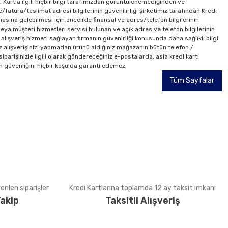
r. Kartla ilgili hiçbir bilgi tarafımızdan görüntülenemediğinden ve
/fatura/teslimat adresi bilgilerinin güvenilirliği şirketimiz tarafından Kredi
masına gelebilmesi için öncelikle finansal ve adres/telefon bilgilerinin
 veya müşteri hizmetleri servisi bulunan ve açık adres ve telefon bilgilerinin
e alışveriş hizmeti sağlayan firmanın güvenirliği konusunda daha sağlıklı bilgi
ız alışverişinizi yapmadan ürünü aldığınız mağazanın bütün telefon /
arişinizle ilgili olarak göndereceğiniz e-postalarda, asla kredi kartı
rin güvenliğini hiçbir koşulda garanti edemez.
Tüm Sayfalar
rilen siparişler
Kredi Kartlarına toplamda 12 ay taksit imkanı
akip
Taksitli Alışveriş