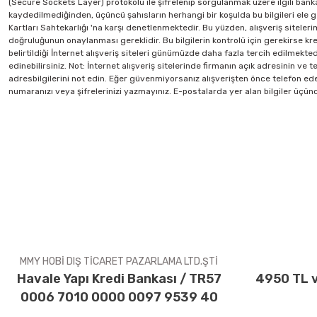
(Secure Sockets Layer) protokolü ile şifrelenip sorgulanmak üzere ilgili bankaya
kaydedilmediğinden, üçüncü şahısların herhangi bir koşulda bu bilgileri ele geç
Kartları Sahtekarlığı 'na karşı denetlenmektedir. Bu yüzden, alışveriş siteleri
doğruluğunun onaylanması gereklidir. Bu bilgilerin kontrolü için gerekirse kredi
belirtildiği İnternet alışveriş siteleri günümüzde daha fazla tercih edilmektedi
edinebilirsiniz. Not: İnternet alışveriş sitelerinde firmanın açık adresinin 
adresbilgilerini not edin. Eğer güvenmiyorsanız alışverişten önce telefon ede
numaranızı veya şifrelerinizi yazmayınız. E-postalarda yer alan bilgiler üçünc
MMY HOBİ DIŞ TİCARET PAZARLAMA LTD.ŞTİ
Havale Yapı Kredi Bankası / TR57
4950 TL v
0006 7010 0000 0097 9539 40