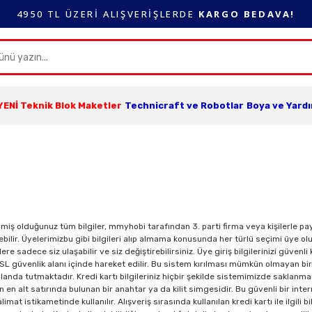
4950 TL ÜZERİ ALIŞVERİŞLERDE
KARGO BEDAVA!
YENİ Teknik Blok Maketler
Technicraft ve Robotlar
Boya ve Yard
iş olduğunuz tüm bilgiler, mmyhobi tarafından 3. parti firma veya kişilerle p
ebilir. Üyelerimizbu gibi bilgileri alıp almama konusunda her türlü seçimi üye ol
 sadece siz ulaşabilir ve siz değiştirebilirsiniz. Üye giriş bilgilerinizi güvenli 
SL güvenlik alanı içinde hareket edilir. Bu sistem kırılması mümkün olmayan bir
lk planda tutmaktadır. Kredi kartı bilgileriniz hiçbir şekilde sistemimizde saklan
n en alt satırında bulunan bir anahtar ya da kilit simgesidir. Bu güvenli bir inte
limat istikametinde kullanılır. Alışveriş sırasında kullanılan kredi kartı ile ilgil