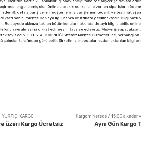
 ulaştırılır. Kartın kullanılabilirliği onaylandığı takdirde alışverişe devam edili
irmesi engellenmiş olur. Online olarak kredi kartı ile verilen siparişlerin ödeme
mizden ilk defa sipariş veren müşterilerin siparişlerinin tedarik ve teslimat aşa
 kartı sahibi müşteri ile veya ilgili banka ile irtibata geçilmektedir. Bilgi hattı
r. Bu sayede aklınıza takılan bütün konular hakkında detaylı bilgi alabilir, onlin
ve telefonun yeralmasına dikkat edilmesini tavsiye ediyoruz. Alışveriş yapacaksan
rek teyit edin. E-POSTA GÜVENLİĞİ Sitemiz Müşteri Hizmetleri’ne, herhangi bir sip
ü şahıslar tarafından görülebilir. Şirketimiz e-postalarınızdan aktarılan bilgile
YURTİÇİ KARGO
Kargom Nerede / 15:00’a kadar ve
e üzeri Kargo Ücretsiz
Aynı Gün Kargo T