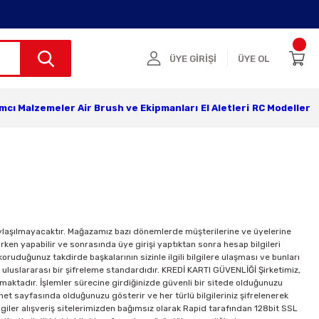
ÜYE GİRİŞİ
ÜYE OL
ımcı Malzemeler
Air Brush ve Ekipmanları
El Aletleri
RC Modeller
aylaşılmayacaktır. Mağazamız bazı dönemlerde müşterilerine ve üyelerine
urken yapabilir ve sonrasında üye girişi yaptıktan sonra hesap bilgileri
koruduğunuz takdirde başkalarının sizinle ilgili bilgilere ulaşması ve bunları
 uluslararası bir şifreleme standardıdır. KREDİ KARTI GÜVENLİĞİ Şirketimiz,
mamaktadır. İşlemler sürecine girdiğinizde güvenli bir sitede olduğunuzu
rnet sayfasında olduğunuzu gösterir ve her türlü bilgileriniz şifrelenerek
i bilgiler alışveriş sitelerimizden bağımsız olarak Rapid tarafından 128bit SSL