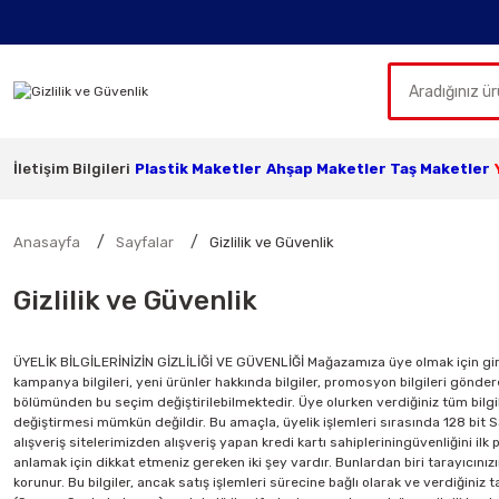
İletişim Bilgileri
Plastik Maketler
Ahşap Maketler
Taş Maketler
Anasayfa
Sayfalar
Gizlilik ve Güvenlik
Gizlilik ve Güvenlik
ÜYELİK BİLGİLERİNİZİN GİZLİLİĞİ VE GÜVENLİĞİ Mağazamıza üye olmak için girm
kampanya bilgileri, yeni ürünler hakkında bilgiler, promosyon bilgileri gönder
bölümünden bu seçim değiştirilebilmektedir. Üye olurken verdiğiniz tüm bilgilere
değiştirmesi mümkün değildir. Bu amaçla, üyelik işlemleri sırasında 128 bit S
alışveriş sitelerimizden alışveriş yapan kredi kartı sahipleriningüvenliğini i
anlamak için dikkat etmeniz gereken iki şey vardır. Bunlardan biri tarayıcınızı
korunur. Bu bilgiler, ancak satış işlemleri sürecine bağlı olarak ve verdiğiniz ta